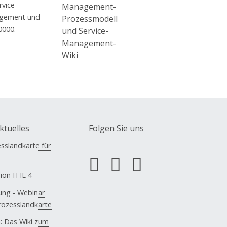
rvice-
gement und
0000
.
ktuelles
Folgen Sie uns
sslandkarte für
ion ITIL 4
ung - Webinar
Prozesslandkarte
: Das Wiki zum