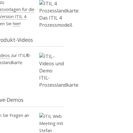
zu
ssvorlagen für die
Version ITIL 4
ren Sie
hier
!
rodukt-Videos
ideos
zur ITIL®-
sslandkarte.
ive-Demos
 Sie Fragen an