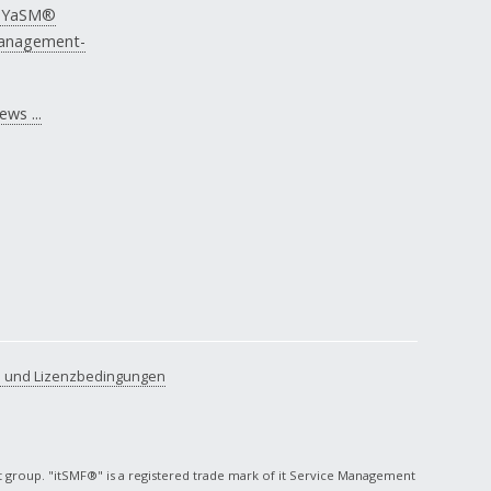
n YaSM®
Management-
ws ...
 und Lizenzbedingungen
t group. "itSMF®" is a registered trade mark of it Service Management