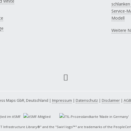
d White
schlanke
Service-
te
Modell
ge
Weitere Ne
s
cess Maps GbR, Deutschland |
Impressum
|
Datenschutz
|
Disclaimer
|
AGB
glied im itSMF
IT Infrastructure Library®" and the "Swirl logo™" are trademarks of the PeopleCer