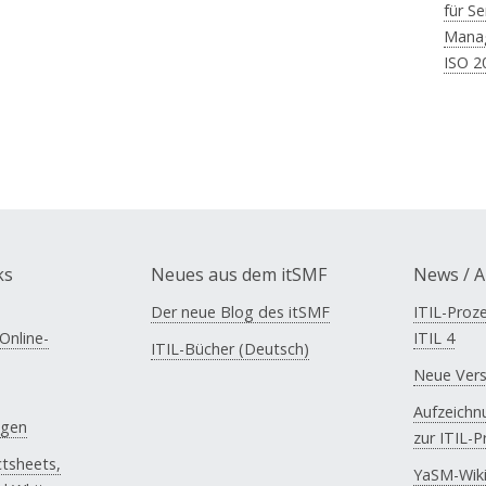
für Se
Mana
ISO 2
ks
Neues aus dem itSMF
News / A
Der neue Blog des itSMF
ITIL-Proze
Online-
ITIL 4
ITIL-Bücher (Deutsch)
Neue Vers
Aufzeichn
ngen
zur ITIL-
tsheets,
YaSM-Wiki