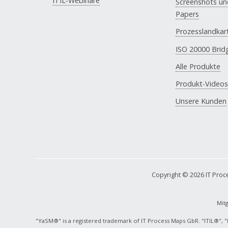
ITIL-Webinare
Screenshots un
Papers
Prozesslandkar
ISO 20000 Brid
Alle Produkte
Produkt-Video
Unsere Kunden
Copyright © 2026 IT Pro
Mit
"YaSM®" is a registered trademark of IT Process Maps GbR. "ITIL®", "