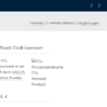
Kontakt
|
+49 8382 2809303
|
English pages
fiziell ITIL®-lizenziert
 ITIL-
ssmodell ist ein
ell durch
AXELOS
iertes Produkt
.
IL 4