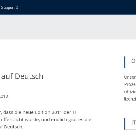
Support
Of
 auf Deutsch
Unser
Proze
offizi
2013
lizenz
er, dass die neue Edition 2011 der IT
röffentlicht wurde, und endlich gibt es die
IT
f Deutsch.