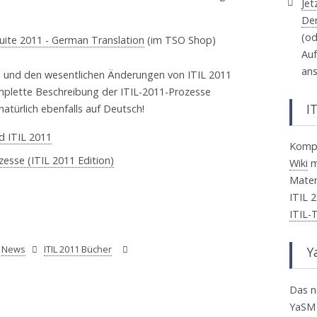
Jet
De
(od
 Suite 2011 - German Translation
(im TSO Shop)
Au
an
e und den wesentlichen Änderungen von ITIL 2011
mplette Beschreibung der ITIL-2011-Prozesse
I
 natürlich ebenfalls auf Deutsch!
d ITIL 2011
Komp
esse (ITIL 2011 Edition)
Wiki
m
Mater
ITIL 
ITIL-
News
ITIL 2011 Bücher
Y
Das n
YaS