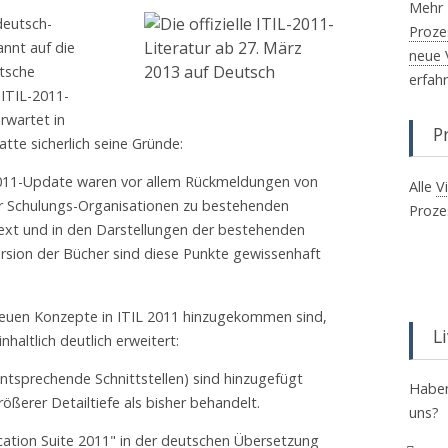
Mehr 
deutsch-
Proze
nnt auf die
neue 
utsche
erfah
ITIL-2011-
rwartet in
P
te sicherlich seine Gründe:
2011-Update waren vor allem Rückmeldungen von
Alle
V
r Schulungs-Organisationen zu bestehenden
Proze
ext und in den Darstellungen der bestehenden
 Version der Bücher sind diese Punkte gewissenhaft
neuen Konzepte in ITIL 2011 hinzugekommen sind,
L
haltlich deutlich erweitert:
ntsprechende Schnittstellen) sind hinzugefügt
Haben
ßerer Detailtiefe als bisher behandelt.
uns?
blication Suite 2011" in der deutschen Übersetzung