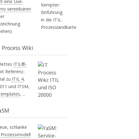
zt eine Live-
mo vereinbaren
er
fzeichnung
sehen)
T Process Wiki
lettes
ITIL®-
it Referenz-
ial zu
ITIL 4
,
2011 und ITSM,
Templates
, ...
aSM
eue, schlanke
M
Prozessmodell